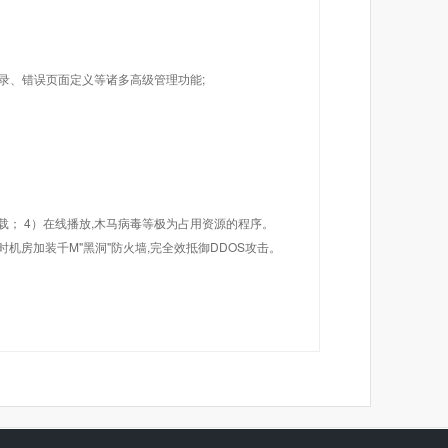
目录、错误页面定义等诸多高级管理功能;
载； 4）在线播放,木马病毒等极为占用资源的程序。
机房加装千M"黑洞"防火墙,完全效抵御DDOS攻击。