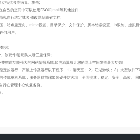
墙,自动抵抗各类病毒、攻击;
在自己的空间中可以使用FSO和jmail等其他控件;
止网站,自行绑定域名,修改网站缺省文档;
AR解压、站点重定向、mime设置、目录保护、文件保护、脚本错误设置、ip限制、虚拟
对任何用户。
数据;
护、软硬件/透明防火墙三重保障;
购，免费赠送功能强大的网站情报系统,如虎添翼般让您的网上空间发挥最大功效!
常稳定的运行，严禁上传及运行以下程序：1）聊天室； 2）江湖游戏； 3）大型软件下
般的传统单机系统，服务器群前端加装硬件防火墙，全面提速，稳定、安全、高效。 同时
以自行在管理中心恢复备份。
案。