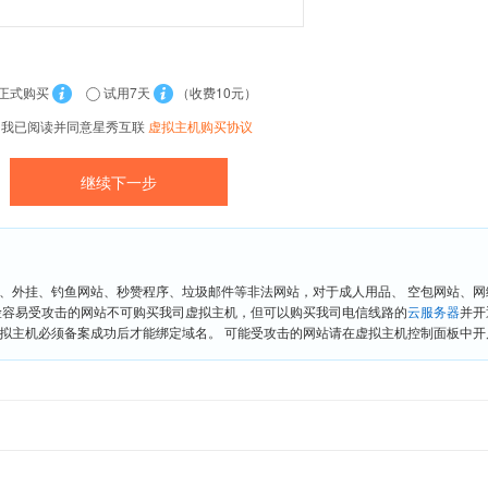
正式购买
试用7天
（收费10元）
我已阅读并同意星秀互联
虚拟主机购买协议
、外挂、钓鱼网站、秒赞程序、垃圾邮件等非法网站，对于成人用品、 空包网站、
险容易受攻击的网站不可购买我司虚拟主机，但可以购买我司电信线路的
云服务器
并开
拟主机必须备案成功后才能绑定域名。 可能受攻击的网站请在虚拟主机控制面板中开启“