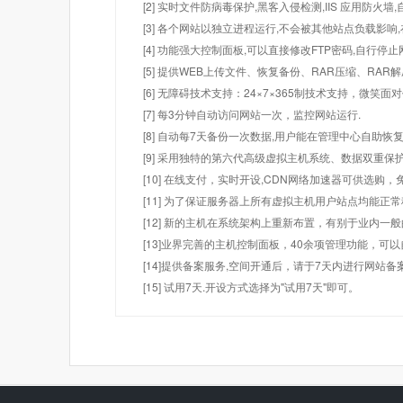
[2] 实时文件防病毒保护,黑客入侵检测,IIS 应用防火
[3] 各个网站以独立进程运行,不会被其他站点负载影响,
[4] 功能强大控制面板,可以直接修改FTP密码,自行停
[5] 提供WEB上传文件、恢复备份、RAR压缩、R
[6] 无障碍技术支持：24×7×365制技术支持，微笑面
[7] 每3分钟自动访问网站一次，监控网站运行.
[8] 自动每7天备份一次数据,用户能在管理中心自助恢复
[9] 采用独特的第六代高级虚拟主机系统、数据双重保
[10] 在线支付，实时开设,CDN网络加速器可供选
[11] 为了保证服务器上所有虚拟主机用户站点均能正
[12] 新的主机在系统架构上重新布置，有别于业内一
[13]业界完善的主机控制面板，40余项管理功能，可
[14]提供备案服务,空间开通后，请于7天内进行网站备
[15] 试用7天.开设方式选择为"试用7天"即可。