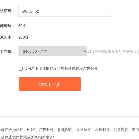
认密码：
邮箱数：
30个
总大小：
300M
买年限：
您没有登陆,按直接客户身份计
我同意不用此邮局发垃圾邮件或群发广告邮件
适合群发会员通知、EDM、广告邮件、促销邮件、发送病毒、垃圾邮件、钓鱼邮件、欺诈
自动停止发件权限或关闭相关服务;