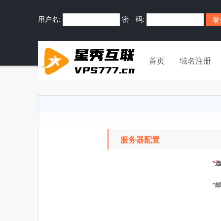
用户名:
密 码:
首页
域名注册
服务器配置
*
选
*
邮