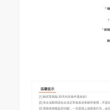
*
确
*
*
邮箱
购
温馨提示
[1] 购买零风险,30天内无条件退余款!;
[2] 本企业邮局适合企业正常收发业务邮件使用，不
[3] 系统有智能监控功能，一旦发现上述群发行为，会