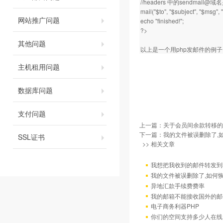
//headers 中的sendm
mail("$to", "$subject", "$msg",
网站推广问题
echo "finished!";
?>
其他问题
以上是一个用php发邮件的例
主机租用问题
数据库问题
支付问题
上一篇：
关于会员间余款转移的
下一篇：
我的文件被误删除了,
SSL证书
>> 相关文章
我想把我收到的邮件转发到我
我的文件被误删除了,如何
异地汇款手续费费率
我的邮箱不能接收国外的邮
电子商务利器PHP
你们的空间支持多少人在线