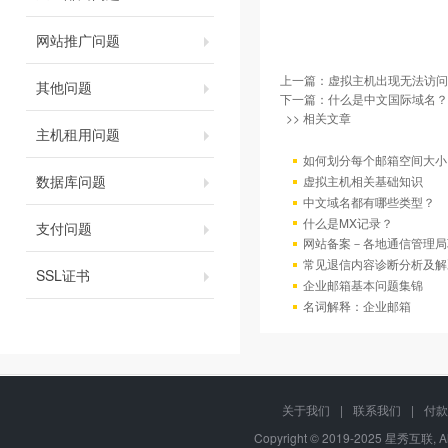
网站推广问题
上一篇：
虚拟主机出现无法访问
其他问题
下一篇：
什么是中文国际域名？
>> 相关文章
主机租用问题
如何划分每个邮箱空间大小
数据库问题
虚拟主机相关基础知识
中文域名都有哪些类型？
什么是MX记录？
支付问题
网站备案－各地通信管理局
常见退信内容诊断分析及解
SSL证书
企业邮箱基本问题集锦
名词解释：企业邮箱
关于我们
|
联系我们
|
付款
Copyright © 2019-2025 星秀互联, A