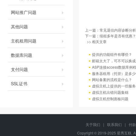
网站推广问题
其他问题
上一篇：
常见退信内容诊断分析
下一篇：
续租多年是否有优惠？
主机租用问题
>> 相关文章
提供的功能组件有哪些？
数据库问题
邮箱太大了，可不可以换成
ASP连接access数据库例
支付问题
服务器租用（托管）是多少
网站备案的流程是什么？
SSL证书
虚拟主机上提供的一些服务
虚拟主机出错问题集锦
虚拟主机控制面板问题
关于我们
|
联系我们
|
付款
Copyright © 2019-2025 星秀互联, A